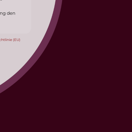
a
ung den
htlinie (EU)