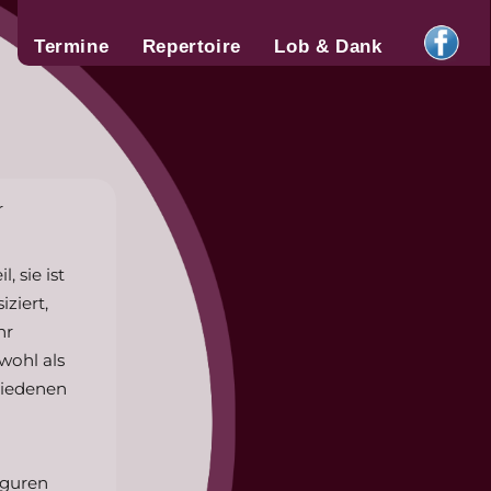
Termine
Repertoire
Lob & Dank
r
, sie ist
ziert,
hr
wohl als
hiedenen
iguren