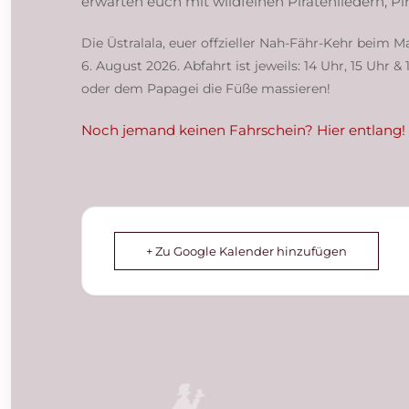
erwarten euch mit wildfeinen Piratenliedern, P
Die Üstralala, euer offzieller Nah-Fähr-Kehr beim M
6. August 2026. Abfahrt ist jeweils: 14 Uhr, 15 Uh
oder dem Papagei die Füße massieren!
Noch jemand keinen Fahrschein? Hier entlang!
+ Zu Google Kalender hinzufügen