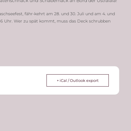
iratenschnack und Schabernack an Bord der Üstralala!
aschseefest, fähr-kehrt am 28. und 30. Juli und am 4. und
r & 16 Uhr. Wer zu spät kommt, muss das Deck schrubben
+ iCal / Outlook export