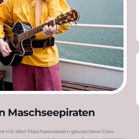
en Maschseepiraten
 ihre mit allen Maschseewassern gewaschene Crew