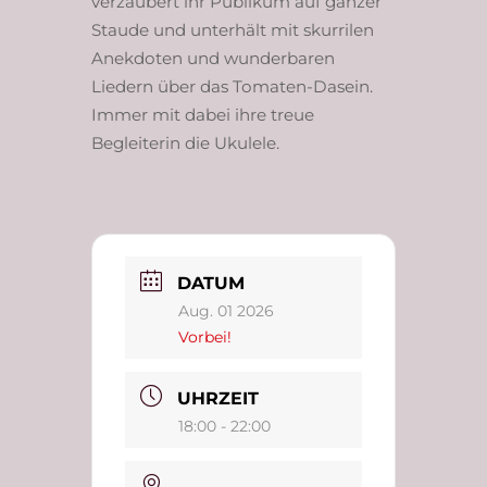
verzaubert ihr Publikum auf ganzer
Staude und unterhält mit skurrilen
Anekdoten und wunderbaren
Liedern über das Tomaten-Dasein.
Immer mit dabei ihre treue
Begleiterin die Ukulele.
DATUM
Aug. 01 2026
Vorbei!
UHRZEIT
18:00 - 22:00