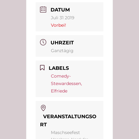
DATUM
Juli 31 2019
Vorbei!
UHRZEIT
Ganztägig
LABELS
Comedy-
Stewardessen,
Elfriede
VERANSTALTUNGSO
RT
Maschseefest