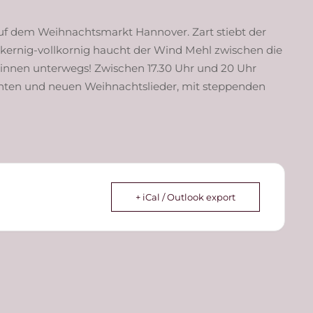
f dem Weihnachtsmarkt Hannover. Zart stiebt der
 kernig-vollkornig haucht der Wind Mehl zwischen die
innen unterwegs! Zwischen 17.30 Uhr und 20 Uhr
nnten und neuen Weihnachtslieder, mit steppenden
+ iCal / Outlook export