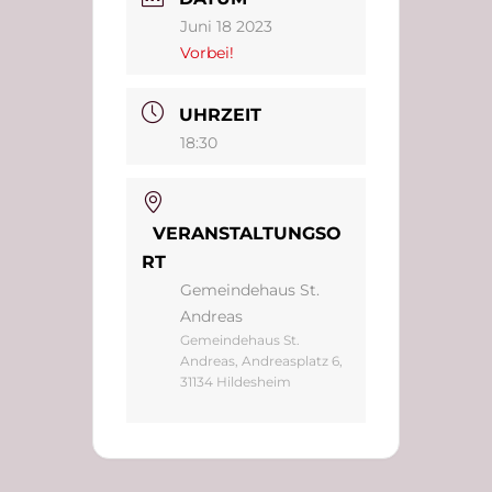
Juni 18 2023
Vorbei!
UHRZEIT
18:30
VERANSTALTUNGSO
RT
Gemeindehaus St.
Andreas
Gemeindehaus St.
Andreas, Andreasplatz 6,
31134 Hildesheim