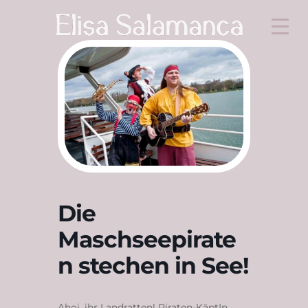
Die
Maschseepirate
n stechen in See!
Ahoi, ihr Landratten! Piraten-KäptIn