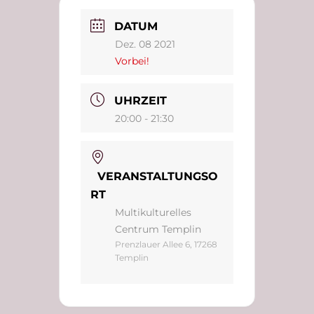
DATUM
Dez. 08 2021
Vorbei!
UHRZEIT
20:00 - 21:30
VERANSTALTUNGSO
RT
Multikulturelles
Centrum Templin
Prenzlauer Allee 6, 17268
Templin