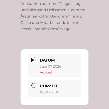
Anekdoten aus dem Pflegealltag
und allerhand Heilsamen aus ihrem
Ärztinnenkoffer Bewohner*innen,
Gäste und Mitarbeitende in eine
absolut stabile Gemütslage.
DATUM
Juni 07 2026
Vorbei!
UHRZEIT
15:30 - 16:30